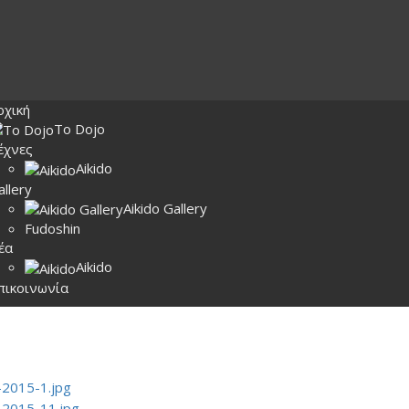
ρχική
Το Dojo
έχνες
Aikido
allery
Aikido Gallery
Fudoshin
έα
Aikido
πικοινωνία