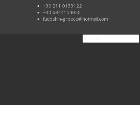
+30 211 0133122
+30 6944154050
fudoshin-greece@hotmail.com