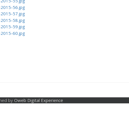
gned by
Oweb Digital Experience