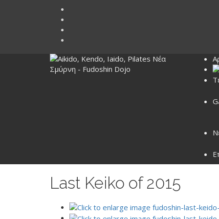
Α
Τ
G
Ν
Ε
Last Keiko of 2015