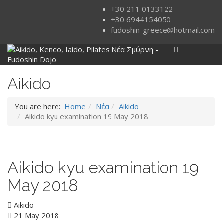
+30 211 0133122
+30 6944154050
fudoshin-greece@hotmail.com
Aikido
You are here:
Home
Νέα
Aikido
Aikido kyu examination 19 May 2018
Aikido kyu examination 19
May 2018
Aikido
21 May 2018